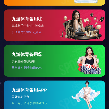
FCLW6-20粘度计专用恒温水浴
YUNDATA智能空气管理系统
广发集团官网(中国)官方网站
广发集团官网(中国)官方网站