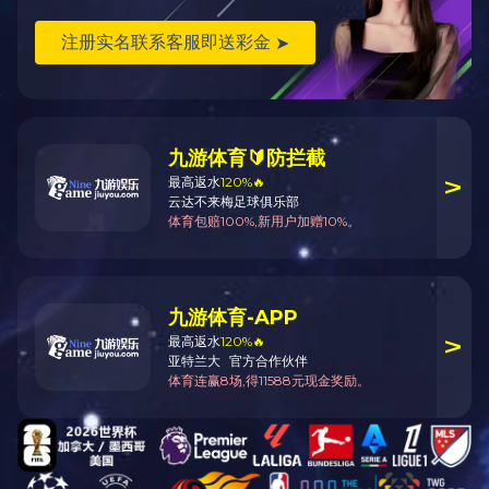
○
大龙仪器
○
口罩检测仪器
○
实验室整体方案
i6紫外可见分光光度计
i7紫外可见分光光度计
广发集团官网(中国)官方网站
广发集团官网(中国)官方网站