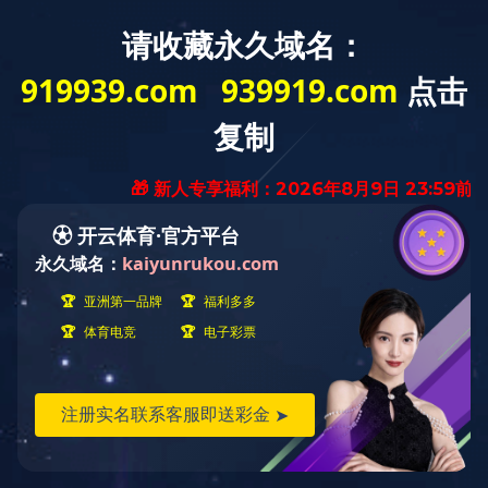
DYNAMIC
广发集团官网(中国)官方网站动态
○
英芮城新闻
○
行业新闻
○
常见问答