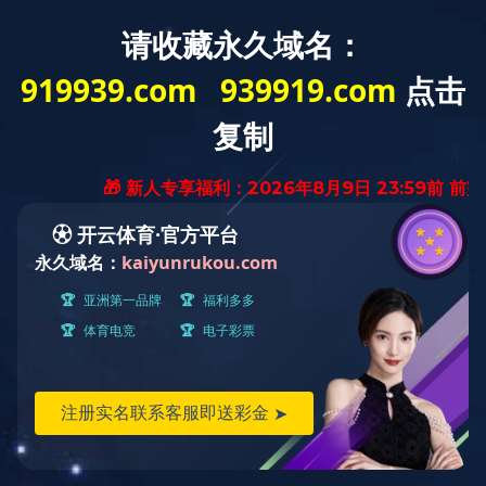
PRODUCT
产品中心
○
北京澳维
○
上海一恒