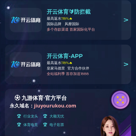
○
广发集团官网(中国)官方网站
分光光度计
比色计
多参数水质分析仪 – 电化学参数测
定
总有机碳（TOC）分析仪
大型水质测定仪/水质自动
检测仪器
多参数分析仪
水质毒性分析仪
电位滴定
仪
水质色度测定仪
浊度仪/浊度计系列
微生物分析
仪
消解器
自动采样器
其他
○
广发集团官网(中国)官方网站
○
北京普析
○
厦门致微
○
上海龙跃