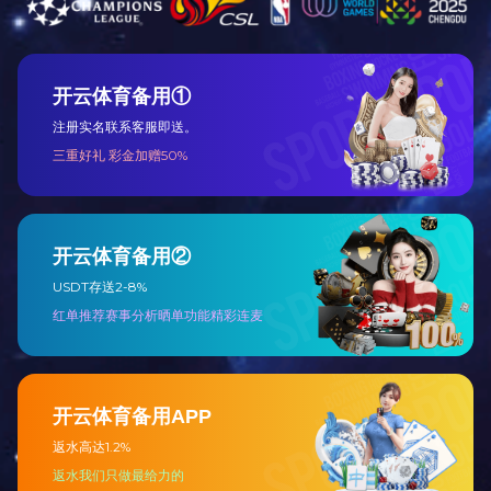
TL23系列台式浊度仪
浊度仪/浊度计系列
TL23系列台式浊度检测仪采用散射法对浊度进行测量。即浊
度检测仪光源发出一束光线，使之穿过样品，并从与入射光
呈90°的方向上检测有多少光被水中的颗粒物所散射，从而
得出样品的浊度值。
产品描述
技术参数
品牌简介
工作原理
TL23系列台式浊度检测仪采用散射法对浊度进行测量。即浊
度检测仪光源发出一束光线，使之穿过样品，并从与入射光