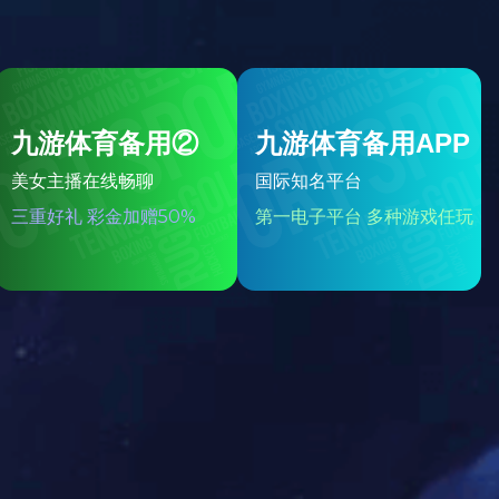
返回列表
08
浅析微波消解仪的使用注意事项