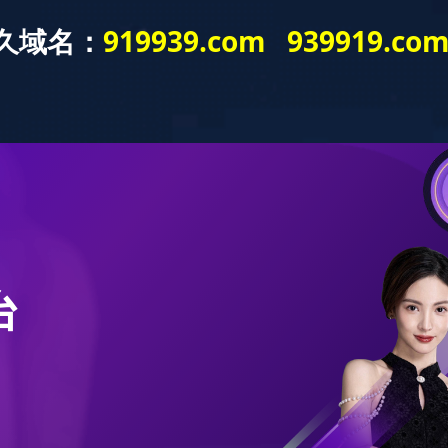
希,hach,美国hach,广发集团官网(中国)官方网站代理公司,哈希总代理,实验室仪器
18 YEARS
多年专注于实验室整体解决方案
网
厦门致微
产品中心
解决方案
站
析
广发集团官网(中国)官方网站代理公司
美国hach
hach
哈希
广发集团官网(
物理光学
您所在位置：
广发集团官网(中国)官
MP100全自动熔点仪