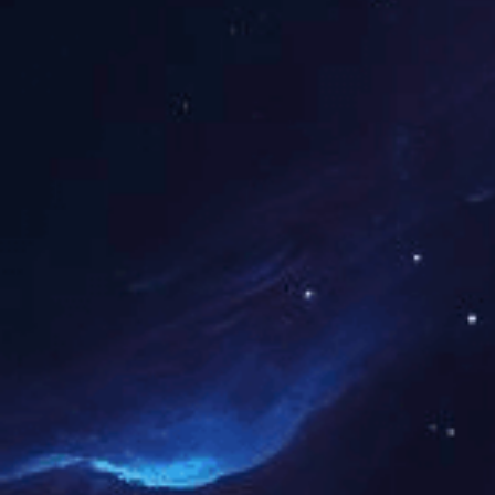
21-01
美国Hach海能微波消解仪与其他
品牌性能对比
31-12
广发集团官网(中国)官方网站视
频熔点仪：样品装载与测试准备指南
26-11
hach微波消解仪仪器信息：科研
与教学领域的双重价值
29-10
hach智能光谱仪在饮用水安全检
测中的作用