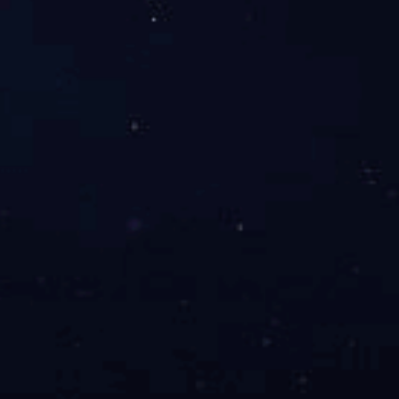
快速
导航
产品中心
解决方案
成功案例
广发集团官网(中国)官方网站动态
关于广发集团官网(中国)官方网站