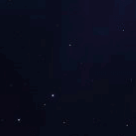
电话：18663999912
QQ ：116623214
微信：186 6399 9912
邮箱：qdyjh1977@126.com
地址：青岛市李沧区青山路716号海尔鼎世华府B区