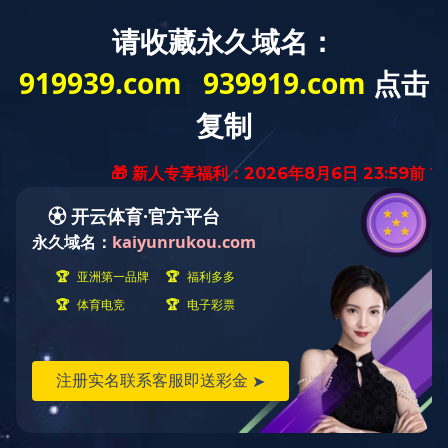
PRODUCT
产品中心
○
北京澳维
○
上海一恒