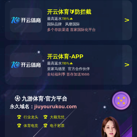
○
广发集团官网(中国)官方网站
○
广发集团官网(中国)官方网站
○
北京普析
○
厦门致微
○
上海龙跃
○
应急便携设备
○
大龙仪器
○
口罩检测仪器