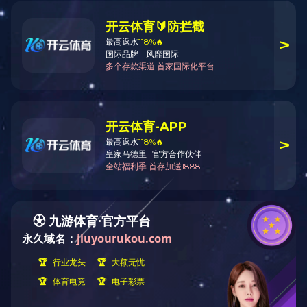
○
广发集团官网(中国)官方网站
○
广发集团官网(中国)官方网站
○
北京普析
○
厦门致微
○
上海龙跃
○
应急便携设备
○
大龙仪器
○
口罩检测仪器